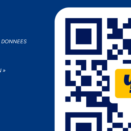
S DONNEES
 »