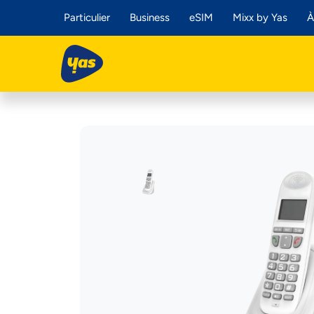
Particulier
Business
eSIM
Mixx by Yas
À