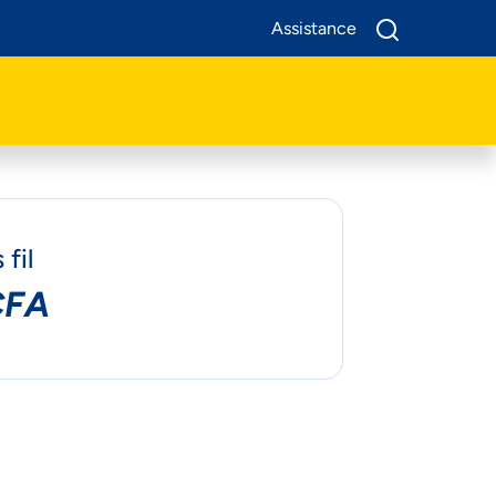
Assistance
A Propos De Nous
Produits
Business
fil
Assistance
CFA