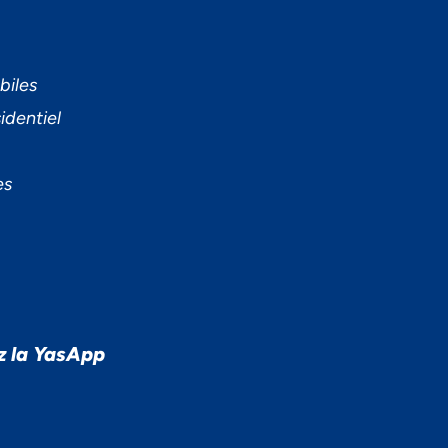
biles
identiel
es
z la YasApp