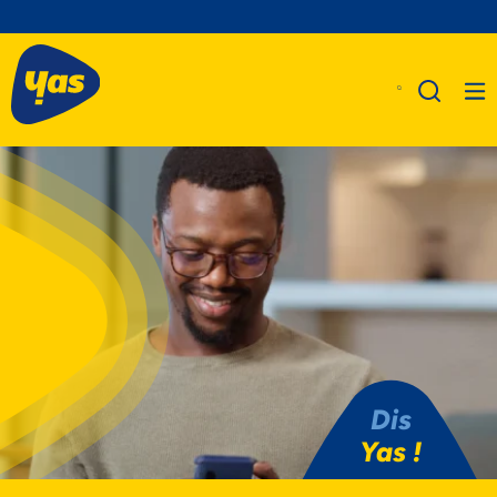
A Propos De Nous
Produits
Business
Assistance
Dis
Yas !