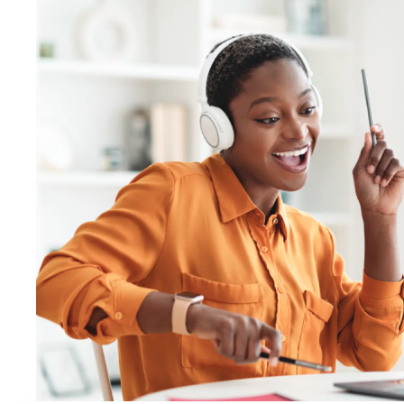
NOU
L'I