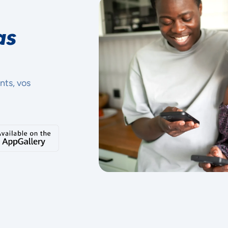
as
nts, vos