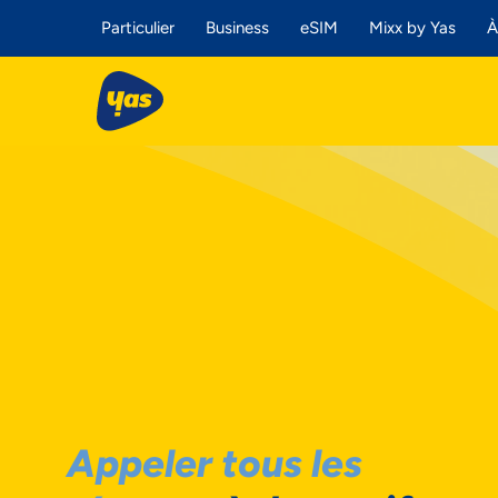
Particulier
Business
eSIM
Mixx by Yas
À
Appeler tous les