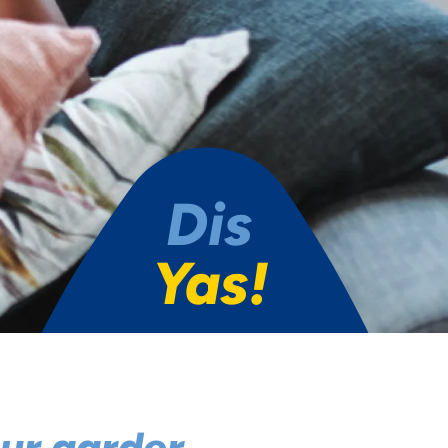
Dis
Yas!
our garder