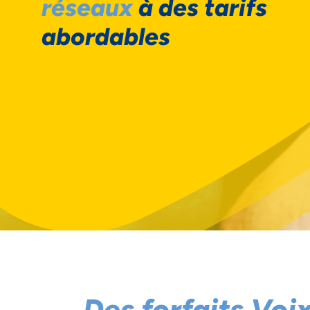
réseaux
à des tarifs
abordables
Des forfaits Voi