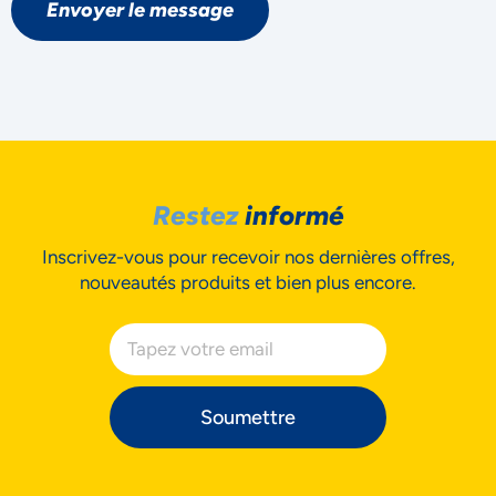
Envoyer le message
L'IMPORTANCE À VOTRE VIE
PRIVÉE
Restez
informé
Inscrivez-vous pour recevoir nos dernières offres,
nouveautés produits et bien plus encore.
Accepter
Decline
Soumettre
Préférences