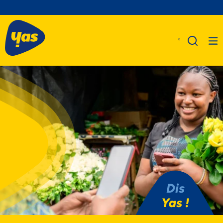
A Propos De Nous
Produits
Business
Assistance
Dis
Yas !