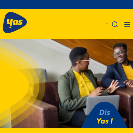
A Propos De Nous
Produits
Business
Assistance
Dis
Yas !