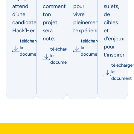
attend
comment
pour
sujets,
d’une
ton
vivre
de
candidate
projet
pleinement
cibles
Hack’Her.
sera
l’expérience.
et
noté.
d’enjeux
télécharger
télécharger
pour
le
le
télécharger
document
document
t’inspirer.
le
document
télécharger
le
document