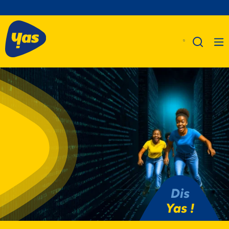
A Propos De Nous
Produits
Business
Assistance
Dis
Yas !