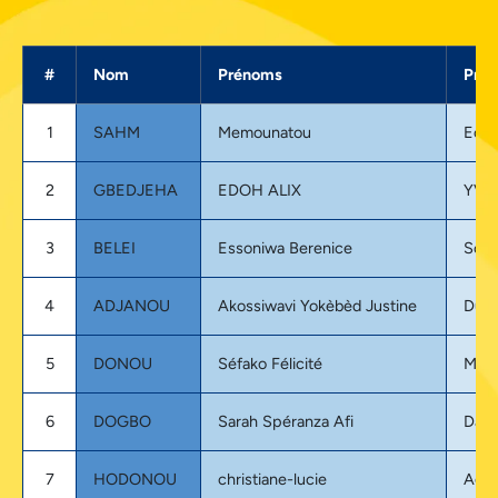
#
Nom
Prénoms
Proj
1
SAHM
Memounatou
Eco 
2
GBEDJEHA
EDOH ALIX
YVA
3
BELEI
Essoniwa Berenice
Sout
4
ADJANOU
Akossiwavi Yokèbèd Justine
Duw
5
DONOU
Séfako Félicité
Mam
6
DOGBO
Sarah Spéranza Afi
Dada
7
HODONOU
christiane-lucie
Agri