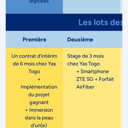
digitales
Decline
Les lots des 
Préférences
Première
Deuxième
T
Un contrat d’intérim
Stage de 3 mois
S
de 6 mois chez Yas
chez Yas Togo
Togo
+ Smartphone
+
ZTE 5G + Forfait
Implémentation
AirFiber
du projet
gagnant
+ Immersion
dans la peau
d’un(e)