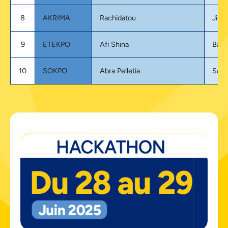
8
AKRIMA
Rachidatou
Jiko
9
ETEKPO
Afi Shina
Bank
10
SOKPO
Abra Pelletia
Sant