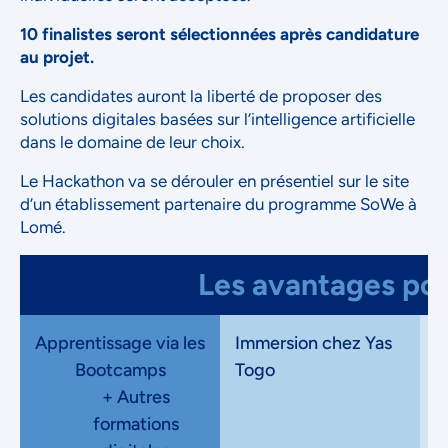
10 finalistes seront sélectionnées après candidature
au projet.
Les candidates auront la liberté de proposer des
solutions digitales basées sur l’intelligence artificielle
NOUS ACCORDONS DE
dans le domaine de leur choix.
L'IMPORTANCE À VOTRE VIE
Le Hackathon va se dérouler en présentiel sur le site
PRIVÉE
d’un établissement partenaire du programme SoWe à
Lomé.
Les avantages pour
Apprentissage via les
Immersion chez Yas
N
Bootcamps
Togo
I
+ Autres
é
formations
Accepter