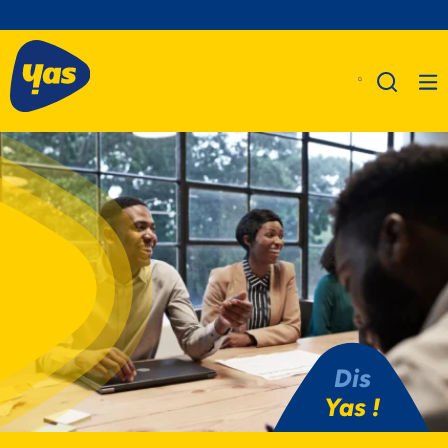
A Propos De Nous
Produits
Business
Assistance
Dis
Yas !