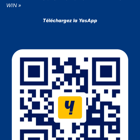
WIN »
Téléchargez la YasApp