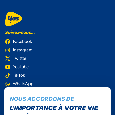
Suivez-nous...
Facebook
Instagram
Twitter
Youtube
TikTok
WhatsApp
Yas Togo
NOUS ACCORDONS DE
L'IMPORTANCE À VOTRE VIE
Carrières