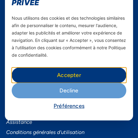
PRIVÉE
Yas en Afrique
Axian Telecom
Nous utilisons des cookies et des technologies similaires
afin de personnaliser le contenu, mesurer l'audience,
Services
adapter les publicités et améliorer votre expérience de
navigation. En cliquant sur « Accepter », vous consentez
Services Mobiles
à l'utilisation des cookies conformément à notre Politique
Internet Résidentiel
de confidentialité.
Business
Accepter
Smartphones
Informations utiles
Decline
À propos de Yas FAQ
Préférences
Trouvez une agence
Assistance
Conditions générales d’utilisation