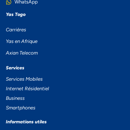
WhatsApp
Yas Togo
Carrières
Yas en Afrique
Axian Telecom
NOUS ACCORDONS DE
Services
L'IMPORTANCE À VOTRE VIE
Services Mobiles
PRIVÉE
Internet Résidentiel
Business
Smartphones
Informations utiles