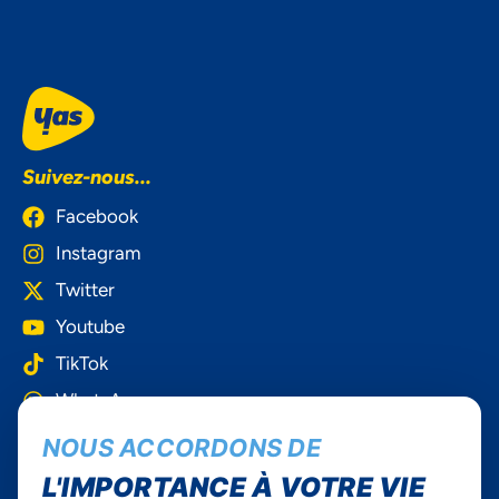
Suivez-nous...
Facebook
Instagram
Twitter
Youtube
TikTok
WhatsApp
NOUS ACCORDONS DE
Yas Togo
L'IMPORTANCE À VOTRE VIE