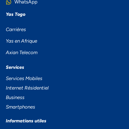
WhatsApp
Yas Togo
Carrières
Yas en Afrique
Axian Telecom
NOUS ACCORDONS DE
Services
L'IMPORTANCE À VOTRE VIE
Services Mobiles
PRIVÉE
Internet Résidentiel
Business
Smartphones
Informations utiles