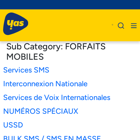
Sub Category:
FORFAITS
MOBILES
Services SMS
A Propos De Nous
Produits
Interconnexion Nationale
Business
Services de Voix Internationales
Assistance
NUMÉROS SPÉCIAUX
USSD
BULK SMS / SMS EN MASSE