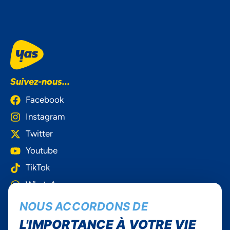
Suivez-nous...
Facebook
Instagram
Twitter
Youtube
TikTok
WhatsApp
NOUS ACCORDONS DE
Yas Togo
L'IMPORTANCE À VOTRE VIE