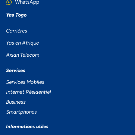
WhatsApp
Yas Togo
Carrières
Yas en Afrique
Axian Telecom
NOUS ACCORDONS DE
Services
L'IMPORTANCE À VOTRE VIE
Services Mobiles
PRIVÉE
Internet Résidentiel
Business
Smartphones
Informations utiles