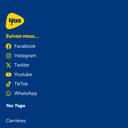
Suivez-nous...
Facebook
Instagram
Twitter
Youtube
TikTok
WhatsApp
Yas Togo
NOUS ACCORDONS DE
Carrières
L'IMPORTANCE À VOTRE VIE