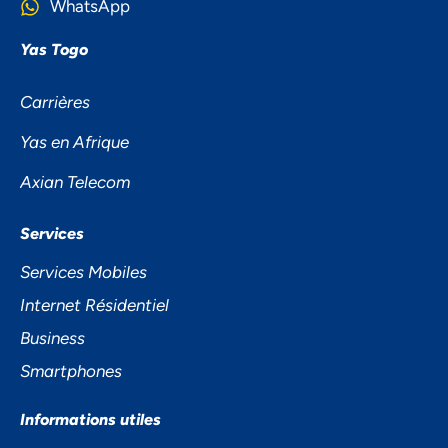
WhatsApp
Yas Togo
Carrières
Yas en Afrique
Axian Telecom
NOUS ACCORDONS DE
Services
L'IMPORTANCE À VOTRE VIE
Services Mobiles
PRIVÉE
Internet Résidentiel
Business
Smartphones
Informations utiles