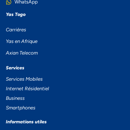
WhatsApp
Yas Togo
Carrières
Yas en Afrique
Axian Telecom
NOUS ACCORDONS DE
Services
L'IMPORTANCE À VOTRE VIE
Services Mobiles
PRIVÉE
Internet Résidentiel
Business
Smartphones
Informations utiles