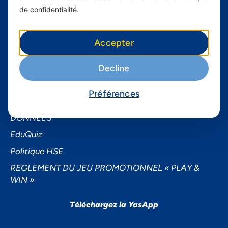
À propos de Yas FAQ
de confidentialité.
Trouvez une agence
Assistance
Accepter
Conditions générales d’utilisation
Decline
Demande de sponsoring
Demande de données personnelles
Préférences
NOTICE D’INFORMATION SUR LA PROTECTION DES
DONNEES
EduQuiz
Politique HSE
REGLEMENT DU JEU PROMOTIONNEL « PLAY &
WIN »
Téléchargez la YasApp