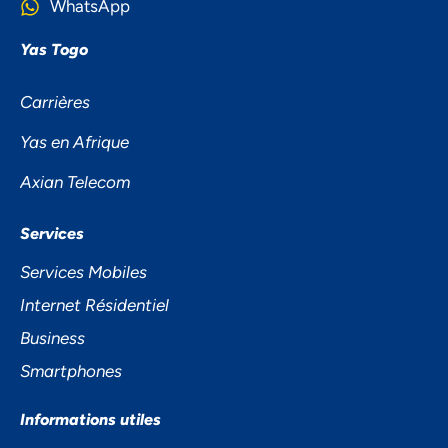
WhatsApp
Yas Togo
Carrières
Yas en Afrique
Axian Telecom
NOUS ACCORDONS DE
Services
L'IMPORTANCE À VOTRE VIE
Services Mobiles
PRIVÉE
Internet Résidentiel
Business
Smartphones
Informations utiles