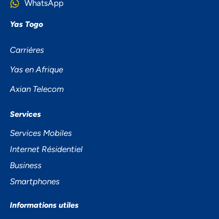
WhatsApp
Yas Togo
Carrières
Yas en Afrique
Axian Telecom
NOUS ACCORDONS DE
Services
L'IMPORTANCE À VOTRE VIE
Services Mobiles
PRIVÉE
Internet Résidentiel
Business
Smartphones
Informations utiles