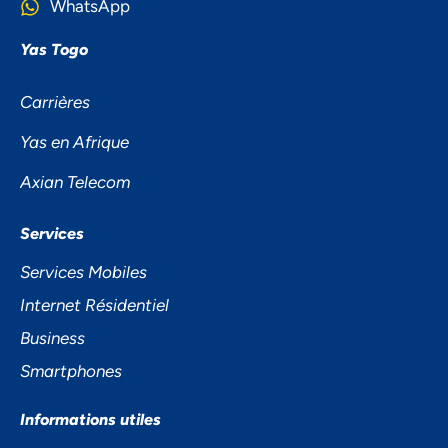
WhatsApp
Yas Togo
Carrières
Yas en Afrique
Axian Telecom
NOUS ACCORDONS DE
Services
L'IMPORTANCE À VOTRE VIE
Services Mobiles
PRIVÉE
Internet Résidentiel
Business
Smartphones
Informations utiles