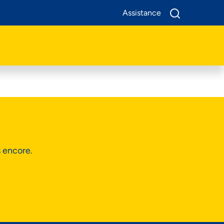
Assistance
A Propos De Nous
Produits
Business
Assistance
s encore.