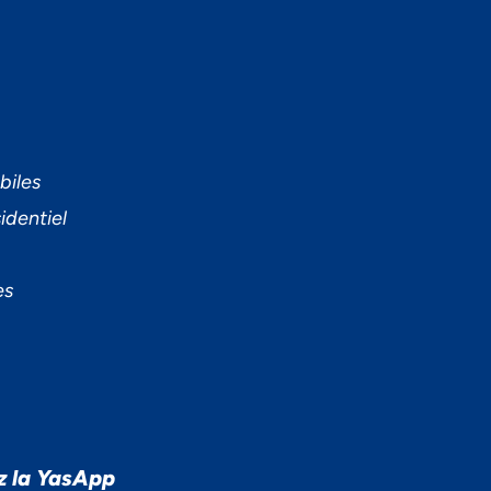
biles
identiel
es
z la YasApp