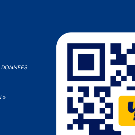
MPORTANCE À VOTRE VIE PRIV
cepter
Decline
Préférences
S DONNEES
 »