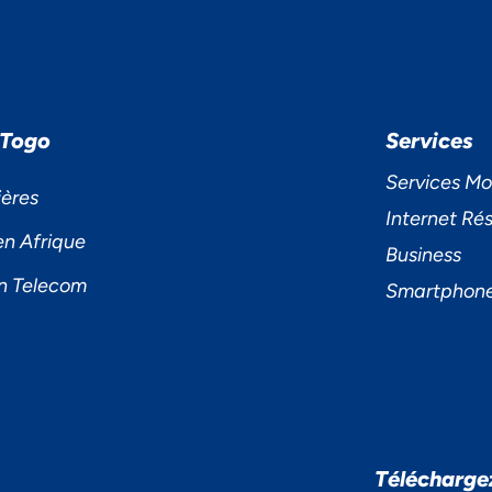
 Togo
Services
Services Mo
ières
Internet Rés
en Afrique
Business
n Telecom
Smartphon
S ACCORDONS DE
Télécharge