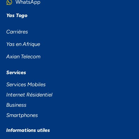
WhatsApp
Yas Togo
Carrières
Yas en Afrique
Axian Telecom
NOUS ACCORDONS DE
Services
L'IMPORTANCE À VOTRE VIE
Services Mobiles
PRIVÉE
Internet Résidentiel
Business
Smartphones
Informations utiles