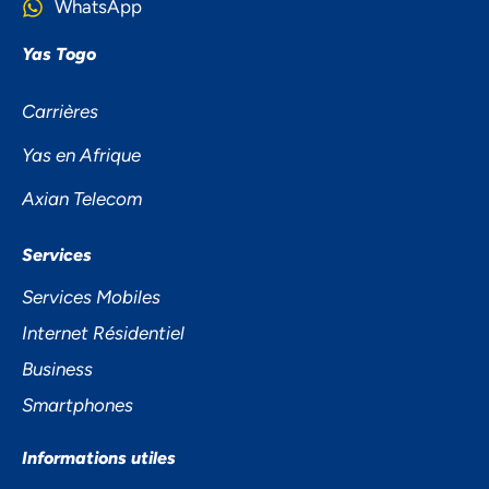
WhatsApp
Yas Togo
Carrières
Yas en Afrique
Axian Telecom
NOUS ACCORDONS DE
Services
L'IMPORTANCE À VOTRE VIE
Services Mobiles
PRIVÉE
Internet Résidentiel
Business
Smartphones
Informations utiles