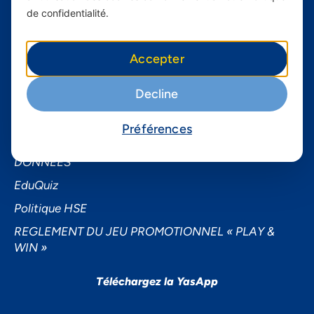
À propos de Yas FAQ
de confidentialité.
Trouvez une agence
Assistance
Accepter
Conditions générales d’utilisation
Decline
Demande de sponsoring
Demande de données personnelles
Préférences
NOTICE D’INFORMATION SUR LA PROTECTION DES
DONNEES
EduQuiz
Politique HSE
REGLEMENT DU JEU PROMOTIONNEL « PLAY &
WIN »
Téléchargez la YasApp