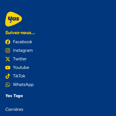
Suivez-nous...
Facebook
Instagram
Twitter
Youtube
TikTok
WhatsApp
Yas Togo
NOUS ACCORDONS DE
Carrières
L'IMPORTANCE À VOTRE VIE