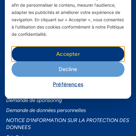
Services Mobiles
afin de personnaliser le contenu, mesurer l'audience,
adapter les publicités et améliorer votre expérience de
Internet Résidentiel
navigation. En cliquant sur « Accepter », vous consentez
Business
à l'utilisation des cookies conformément à notre Politique
Smartphones
de confidentialité.
Informations utiles
Accepter
À propos de Yas FAQ
Decline
Trouvez une agence
Assistance
Préférences
Conditions générales d’utilisation
Demande de sponsoring
Demande de données personnelles
NOTICE D’INFORMATION SUR LA PROTECTION DES
DONNEES