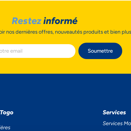
Restez
informé
ir nos dernières offres, nouveautés produits et bien plu
Soumettre
 Togo
Services
Services Mo
ières