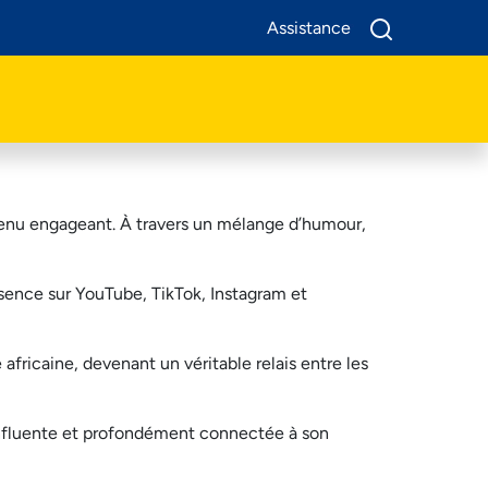
Assistance
A Propos De Nous
Produits
enu
engageant
. À travers un mélange
d’humour
,
Business
Assistance
sence
sur YouTube, TikTok, Instagram et
e
africaine
,
devenant
un
véritable
relais
entre les
nfluente
et
profondément
connectée
à son