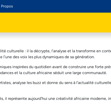
 Propos
lité
culturelle
: il la
décrypte
,
l’analyse
et la
transforme
en
cont
e
l’une
des voix les plus
dynamiques
de
sa
génération
.
miques
inspirées
du
quotidien
avant de
construire
une
forte
pré
ndances et la culture
africaine
séduit
une
large
communauté
.
rtistes,
analyse
les buzz et
donne
du
sens
à
l’actualité
culturell
és
, il
représente
aujourd’hui
une
créativité
africaine
moderne
,
i