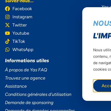
Suivez-nous...
Yas 
Facebook
Instagram
Axia
NOU
Twitter
Youtube
L'IM
TikTok
WhatsApp
Nous utili
contenu, m
Informations utiles
de navigat
cookies co
À propos de Yas FAQ
Trouvez une agence
Acc
Assistance
Conditions générales d’utilisation
Demande de sponsoring
Demande de données personnelles