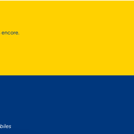
s encore.
biles