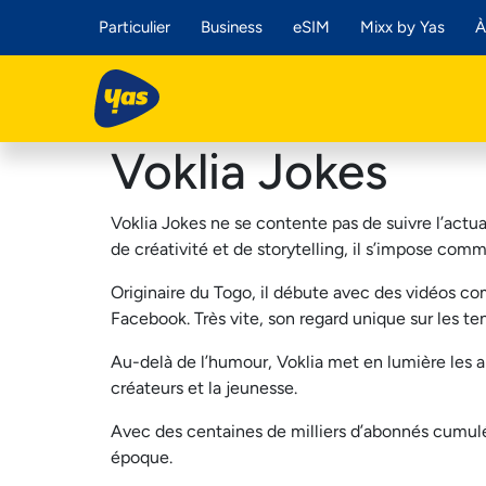
Particulier
Business
eSIM
Mixx by Yas
À
Voklia Jokes​
Voklia
Jokes ne se
contente
pas de
suivre
l’actua
de
créativité
et de
storytelling, il
s’impose
comm
Originaire
du Togo, il
débute
avec des
vidéos
co
Facebook. Très
vite
, son
regard unique sur les te
Au-
delà
de
l’humour
,
Voklia
met
en
lumière les a
créateurs
et la
jeunesse.
Avec des
centaines
de
milliers
d’abonnés
cumul
époque.