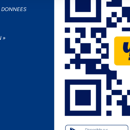
S DONNEES
 »