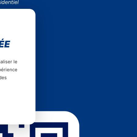
identiel
es
ÉE
aliser le
xpérience
z la YasApp
 des