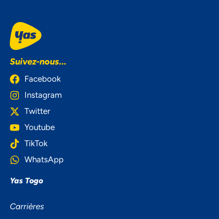
Suivez-nous...
Facebook
Instagram
Twitter
Youtube
TikTok
WhatsApp
Yas Togo
NOUS ACCORDONS DE
Carrières
L'IMPORTANCE À VOTRE VIE