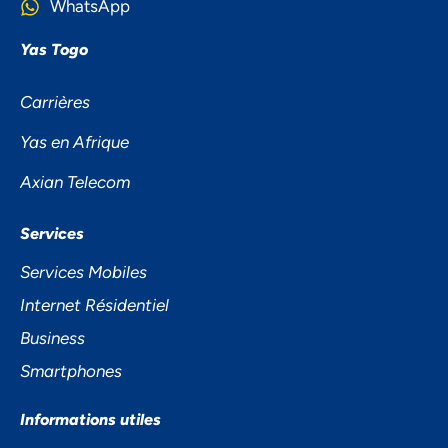
WhatsApp
Yas Togo
Carrières
Yas en Afrique
Axian Telecom
NOUS ACCORDONS DE
Services
L'IMPORTANCE À VOTRE VIE
Services Mobiles
PRIVÉE
Internet Résidentiel
Business
Smartphones
Informations utiles