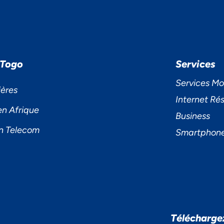
 Togo
Services
Services Mo
ières
Internet Rés
en Afrique
Business
n Telecom
Smartphon
S ACCORDONS DE
Télécharge