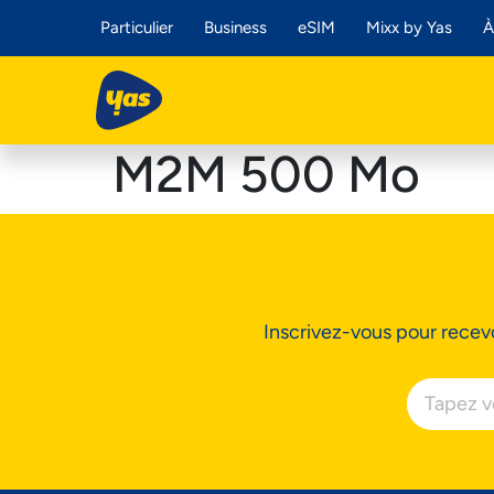
Particulier
Business
eSIM
Mixx by Yas
À
M2M 500 Mo
Inscrivez-vous pour recevo