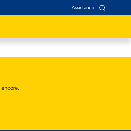
Assistance
A Propos De Nous
Produits
Business
Assistance
s encore.