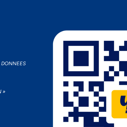
MPORTANCE À VOTRE VIE PRIV
cepter
Decline
Préférences
S DONNEES
 »