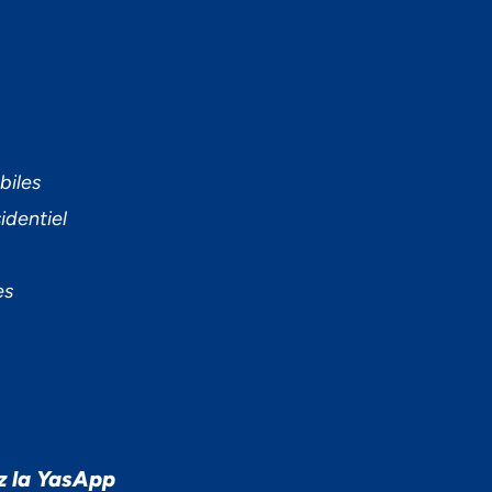
biles
identiel
es
z la YasApp