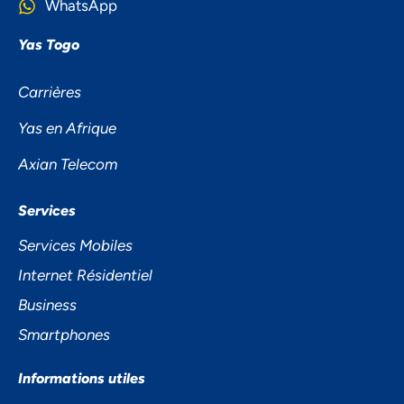
WhatsApp
Yas Togo
Carrières
Yas en Afrique
Axian Telecom
NOUS ACCORDONS DE
Services
L'IMPORTANCE À VOTRE VIE
Services Mobiles
PRIVÉE
Internet Résidentiel
Business
Smartphones
Informations utiles