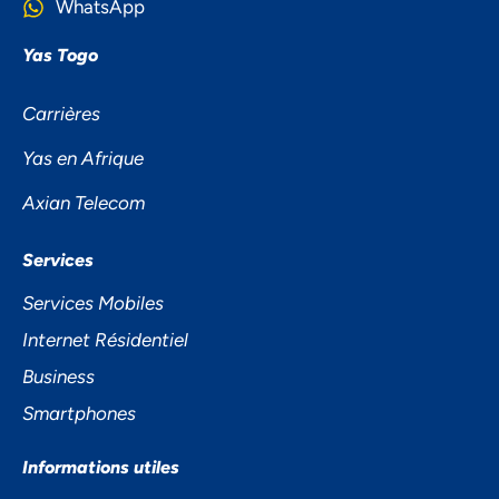
WhatsApp
Yas Togo
Carrières
Yas en Afrique
Axian Telecom
NOUS ACCORDONS DE
Services
L'IMPORTANCE À VOTRE VIE
Services Mobiles
PRIVÉE
Internet Résidentiel
Business
Smartphones
Informations utiles