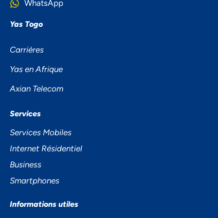
WhatsApp
Yas Togo
Carrières
Yas en Afrique
Axian Telecom
NOUS ACCORDONS DE
Services
L'IMPORTANCE À VOTRE VIE
Services Mobiles
PRIVÉE
Internet Résidentiel
Business
Smartphones
Informations utiles