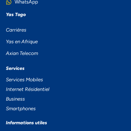
WhatsApp
Yas Togo
Carrières
Yas en Afrique
Axian Telecom
NOUS ACCORDONS DE
Services
L'IMPORTANCE À VOTRE VIE
Services Mobiles
PRIVÉE
Internet Résidentiel
Business
Smartphones
Informations utiles