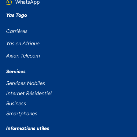
WhatsApp
Yas Togo
Carrières
Yas en Afrique
Axian Telecom
NOUS ACCORDONS DE
Services
L'IMPORTANCE À VOTRE VIE
Services Mobiles
PRIVÉE
Internet Résidentiel
Business
Smartphones
Informations utiles