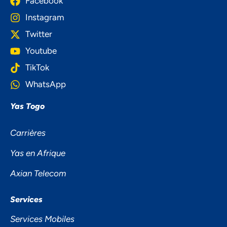
Facebook
Instagram
Twitter
Youtube
TikTok
WhatsApp
Yas Togo
Carrières
Yas en Afrique
NOUS ACCORDONS DE
Axian Telecom
L'IMPORTANCE À VOTRE VIE
PRIVÉE
Services
Services Mobiles