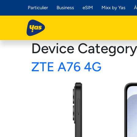
Particulier
Business
eSIM
Mixx by Yas
À
Device Categor
ZTE A76 4G