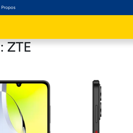
 Propos
y:
ZTE