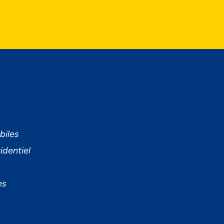
biles
identiel
es