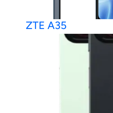
ZTE A35
NOU
L'I