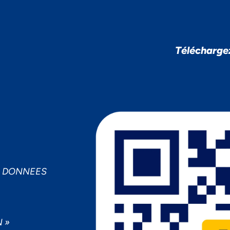
cepter
Decline
Préférences
Télécharge
S DONNEES
 »