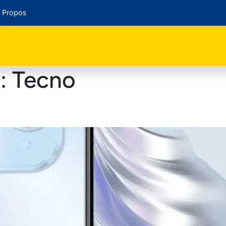
 Propos
y:
Tecno