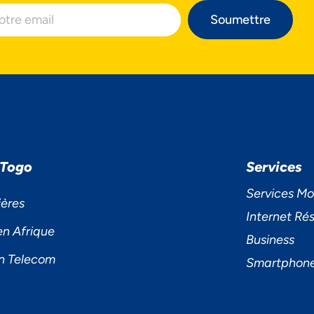
Soumettre
 Togo
Services
S ACCORDONS DE
Services Mo
ières
MPORTANCE À VOTRE VIE PRIV
Internet Rés
en Afrique
Business
n Telecom
Smartphon