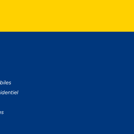
biles
ÉE
identiel
es