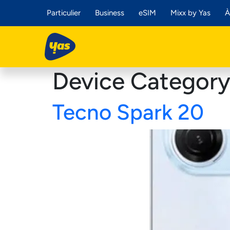
Particulier
Business
eSIM
Mixx by Yas
À
Device Categor
Tecno Spark 20