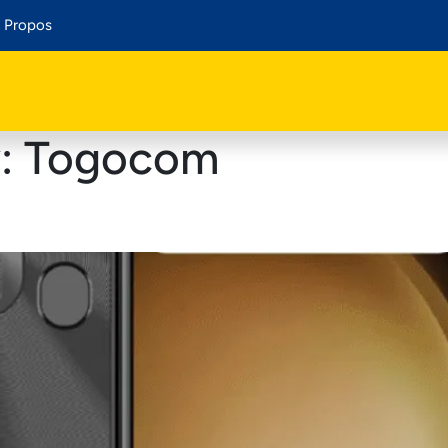
 Propos
y:
Togocom