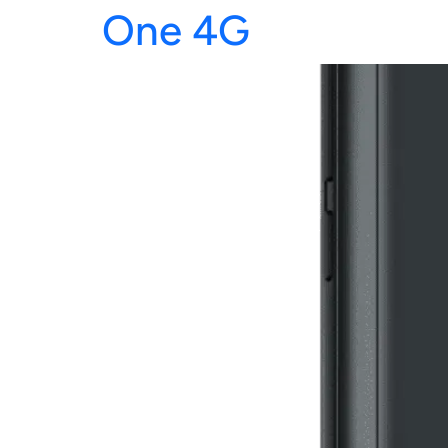
One 4G
NOU
L'I