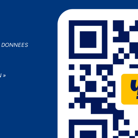
S DONNEES
 »