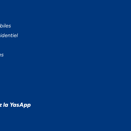
biles
identiel
es
z la YasApp