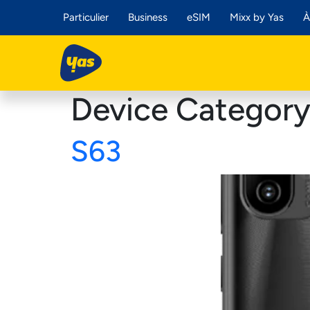
Particulier
Business
eSIM
Mixx by Yas
À
Device Categor
S63