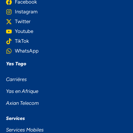
Facebook
Instagram
Twitter
Youtube
TikTok
WhatsApp
Yas Togo
Carrières
Yas en Afrique
NOUS ACCORDONS DE
L'IMPORTANCE À VOTRE VIE
Axian Telecom
PRIVÉE
Services
Services Mobiles