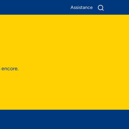
Assistance
A Propos De Nous
Produits
Business
s encore.
Assistance